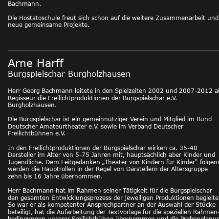
Bachmann.
Die Hostatoschule freut sich schon auf die weitere Zusammenarbeit und
neue gemeinsame Projekte. 
Arne Harff
Burgspielschar Burgholzhausen
Herr Georg Bachmann leitete in den Spielzeiten 2002 und 2007-2012 al
Regisseur die Freilichtproduktionen der Burgspielschar e.V. 
Burgholzhausen.
Die Burgspielschar ist ein gemeinnütziger Verein und Mitglied im Bund 
Deutscher Amateurtheater e.V. sowie im Verband Deutscher 
Freilichtbühnen e.V.
In den Freilichtproduktionen der Burgspielschar wirken ca. 35-40 
Darsteller im Alter von 5-75 Jahren mit, hauptsächlich aber Kinder und 
Jugendliche. Dem Leitgedanken „Theater von Kindern für Kinder“ folgend
werden die Hauptrollen in der Regel von Darstellern der Altersgruppe 
zehn bis 16 Jahre übernommen.
Herr Bachmann hat im Rahmen seiner Tätigkeit für die Burgspielschar 
den gesamten Entwicklungsprozess der jeweiligen Produktionen begleitet
So war er als kompetenter Ansprechpartner an der Auswahl der Stücke 
beteiligt, hat die Aufarbeitung der Textvorlage für die speziellen Rahmen
bedingungen unserer Freilichtbühne übernommen und die Probenplanu