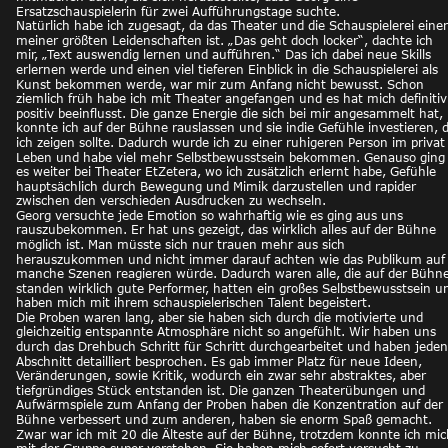
Ersatzschauspielerin für zwei Aufführungstage suchte. 
Natürlich habe ich zugesagt, da das Theater und die Schauspielerei einer
meiner größten Leidenschaften ist. „Das geht doch locker“, dachte ich 
mir, „Text auswendig lernen und aufführen.“ Das ich dabei neue Skills 
erlernen werde und einen viel tieferen Einblick in die Schauspielerei als 
Kunst bekommen werde, war mir zum Anfang nicht bewusst. Schon 
ziemlich früh habe ich mit Theater angefangen und es hat mich definitiv
positiv beeinflusst. Die ganze Energie die sich bei mir angesammelt hat, 
konnte ich auf der Bühne rauslassen und sie indie Gefühle investieren, d
ich zeigen sollte. Dadurch wurde ich zu einer ruhigeren Person im privat
Leben und habe viel mehr Selbstbewusstsein bekommen. Genauso ging
es weiter bei Theater EtZetera, wo ich zusätzlich erlernt habe, Gefühle 
hauptsächlich durch Bewegung und Mimik darzustellen und rapider 
zwischen den verschieden Ausdrucken zu wechseln.
Georg versuchte jede Emotion so wahrhaftig wie es ging aus uns 
rauszubekommen. Er hat uns gezeigt, das wirklich alles auf der Bühne 
möglich ist. Man müsste sich nur trauen mehr aus sich 
herauszukommen und nicht immer darauf achten wie das Publikum auf
manche Szenen reagieren würde. Dadurch waren alle, die auf der Bühne
standen wirklich gute Performer, hatten ein großes Selbstbewusstsein u
haben mich mit ihrem schauspielerischen Talent begeistert.
Die Proben waren lang, aber sie haben sich durch die motivierte und 
gleichzeitig entspannte Atmosphäre nicht so angefühlt. Wir haben uns 
durch das Drehbuch Schritt für Schritt durchgearbeitet und haben jeden
Abschnitt detailliert besprochen. Es gab immer Platz für neue Ideen, 
Veränderungen, sowie Kritik, wodurch ein zwar sehr abstraktes, aber 
tiefgründiges Stück entstanden ist. Die ganzen Theaterübungen und 
Aufwärmspiele zum Anfang der Proben haben die Konzentration auf der 
Bühne verbessert und zum anderen, haben sie enorm Spaß gemacht. 
Zwar war ich mit 20 die Älteste auf der Bühne, trotzdem konnte ich mic