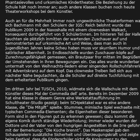
Phantasievolles und urkomisches Kindertheater. Die Beziehung zu der 
Schule hält noch immer an; auch andere Klassen buchen noch heute 
Theaterworkshops bei dem Künstler.
Auch an für die Mehrheit immer noch ungewöhnliche Theaterformen wa
sich Bachmann mit den Schülern der IGS: Reich belohnt wurde das 
Publikum 2009 in der Naxoshalle mit einem clownesken Walkact, 
konsequent durchgeführt von 5 SchülerInnen. Im hinteren Teil der Hall
tauchten sie plötzlich inmitten der wartenden Zuschauer auf und 
demonstrierten auf urkomische Art und Weise, dass man auch in 
jugendlichen Jahren keine Scheu haben muss vor skurrilem Humor und
satirischer Albernheit. In Endlosschleife wurden Zuschauer-köpfe auf 
Zurechnungsfähigkeit gemessen, ein Brautpaar fror mitten im Begrüßen
der Umstehenden in ihren Bewegungen ein. Das alles wurde wunderbar
untermalt von den Weihnachts-liedern einer singenden Rollschuhfahreri
mit Adventskranz auf dem Kopf. Das clowneske Treiben ließ sich aus 
nächster Nähe begutachten, da die Schüler auf direkte Tuchfühlung mit
dem erheiterten Publikum gingen.
Im dritten Jahr bei TUSCH, 2010, widmete sich die Wallschule mit dem 
Künstler dieses Mal der Commedia dell' arte. Bereits im Dezember 2009 
hat eine Klasse in diesem Genre eine Werkstattaufführung im 
Schultheater-Studio gezeigt; beim SCHpektakel war es eine andere 
Klasse, die "Die Mitgift" spielte. Stummes, mimische Spiel wechselte mit
typischen Commedia-Elementen; die Eigenheiten dieser besonderen 
Form sind in den Figuren gut zu erkennen gewesen; dazu kommt die 
eigene Komik durch ständige Wiederholung; immer wieder wurden der 
Dottore und der Vater von den hungrigen Angestellten in die Irre geführ
mit der Bemerkung: "Die Küche brennt". Das Maskenspiel gab den 
Schauspielern zusätzliche Sicherheit und Überzeugungskraft und zeigte 
beim Festival, dass die Förderschüler nicht die Konkurrenz zu den 