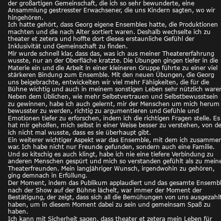
der großartigen Gemeinschaft, die ich so sehr bewunderte, eine 
Ansammlung gestresster Erwachsener, die uns Kindern sagten, wo wir 
hingehören.
Ich hatte gehört, dass Georg eigene Ensembles hatte, die Produktionen 
machten und die nach Alter sortiert waren. Deshalb wechselte ich zu 
theater et zetera und hoffte dort dieses erstaunliche Gefühl der 
Inklusivität und Gemeinschaft zu finden.
Mir wurde schnell klar, dass das, was ich aus meiner Theatererfahrung 
wusste, nur an der Oberfläche kratzte. Die Übungen gingen tiefer in die 
Materie ein und die Arbeit in einer kleineren Gruppe führte zu einer viel 
stärkeren Bindung zum Ensemble. Mit den neuen Übungen, die Georg 
uns beigebrachte, entwickelten wir viel mehr Fähigkeiten, die für die 
Bühne wichtig und auch in meinem sonstigen Leben sehr nützlich waren
Neben dem Üblichen, wie mehr Selbstvertrauen und Selbstbewusstsein 
zu gewinnen, habe ich auch gelernt, mir der Menschen um mich herum
bewusster zu werden, richtig zu argumentieren und Gefühle und 
Emotionen tiefer zu erforschen, indem ich die richtigen Fragen stelle. Es
hat mir geholfen, mich selbst in einer Weise besser zu verstehen, von de
ich nicht mal wusste, dass es sie überhaupt gibt.
Ein weiterer wichtiger Aspekt war das Ensemble, mit dem ich zusamme
war. Ich habe nicht nur Freunde gefunden, sondern auch eine Familie. 
Und so kitschig es auch klingt, habe ich nie eine tiefere Verbindung zu 
anderen Menschen gespürt und mich so verstanden gefühlt als zu mein
Theaterfreunden. Mein langjähriger Wunsch, irgendwohin zu gehören, 
ging demnach in Erfüllung.
Der Moment, indem das Publikum applaudiert und das gesamte Ensembl
nach der Show auf der Bühne lächelt, war immer der Moment der 
Bestätigung, der zeigt, dass sich all die Bemühungen von uns ausgezahlt
haben, um in diesem Moment dabei zu sein und gemeinsam Spaß zu 
haben.
Ich kann mit Sicherheit sagen, dass theater et zetera mein Leben für 