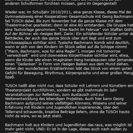
anderen Schulformen fürchten müssen, ganz im Gegengenteil!
Wieder war, im Schuljahr 2010/2011, eine ganze Klasse, dieses Mal der 
Gymnasialzweig einer Kooperativen Gesamtschule mit Georg Bachmann
bei TUSCH dabei. Bis zum November hat die ganze Klasse mit dem 
Theatermacher gearbeitet; dann ist eine AG entstanden. Die Gruppe hat
eine Textvorlage genommen: "Eine Nacht im Februar" von Staffan Göth
Auf der Bühne: ein riesiges Bett. Darin: Ein schlafender Schüler unter d
Bettdecke, der auch das ganze Stück über dort liegt und erst zum 
Schlussapplaus sichtbar wird. Typische Bachmann Komik wird deutlich, 
wenn er sich von den Kindern im Stück selbst auf die Schippe nimmt 
("Mann, Bachmann, was für eine Regie!"), morgen mit tomorrow 
"verwechselt" wird und clowneskes Körpertheater sichtbar wird, etwa, 
wenn die Kinder alle einen imaginären Hang herabsausen oder jemand
einen "Gedanken" in Form von riesigen Balken aus dem Mund ziehen. 
Neben den wunderbaren Erzählerinnen lebt das Stück von einem guten
Gefühl für Bewegung, Rhythmus, Körpersprache und einer großen Meng
Spaß. 
TUSCH heißt aber nicht nur, dass Schüler mit Lehrern und Künstlern ein
Theaterprojekt durchführen, sondern es gibt mehrmals im Jahr 
Veranstaltungen zur Reflektion, zum Austausch und zur 
Weiterentwicklung des lebendigen Projektes. Auch hier kann Georg 
Bachmann aufgrund seines vielfältigen Könnens, Wissens und seiner 
Erfahrung mit Kindern und Jugendlichen inspirierende, über den 
Tellerrand schauende, kreative Beiträge liefern, ohne die TUSCH heute 
nicht da wäre, wo es jetzt steht.
Bachmann holt aus Kindern und Jugendlichen das raus, was möglich ist 
mehr geht nicht. UND: Er ist in der Lage, dieses auch nach außen zu 