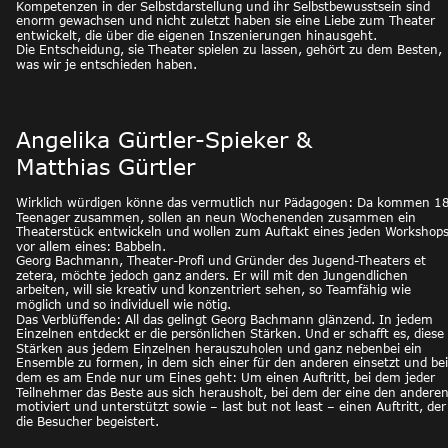
Kompetenzen in der Selbstdarstellung und ihr Selbstbewusstsein sind 
enorm gewachsen und nicht zuletzt haben sie eine Liebe zum Theater 
entwickelt, die über die eigenen Inszenierungen hinausgeht.
Die Entscheidung, sie Theater spielen zu lassen, gehört zu dem Besten, 
was wir je entschieden haben. 
Angelika Gürtler-Spieker & 
Matthias Gürtler
Wirklich würdigen könne das vermutlich nur Pädagogen: Da kommen 18
Teenager zusammen, sollen an neun Wochenenden zusammen ein 
Theaterstück entwickeln und wollen zum Auftakt eines jeden Workshops
vor allem eines: Babbeln.
Georg Bachmann, Theater-Profi und Gründer des Jugend-Theaters et 
zetera, möchte jedoch ganz anders. Er will mit den Jungendlichen 
arbeiten, will sie kreativ und konzentriert sehen, so Teamfähig wie 
möglich und so individuell wie nötig. 
Das Verblüffende: All das gelingt Georg Bachmann glänzend. In jedem 
Einzelnen entdeckt er die persönlichen Stärken. Und er schafft es, diese 
Stärken aus jedem Einzelnen herauszuholen und ganz nebenbei ein 
Ensemble zu formen, in dem sich einer für den anderen einsetzt und bei
dem es am Ende nur um Eines geht: Um einen Auftritt, bei dem jeder 
Teilnehmer das Beste aus sich herausholt, bei dem der eine den anderen
motiviert und unterstützt sowie – last but not least – einen Auftritt, der
die Besucher begeistert.