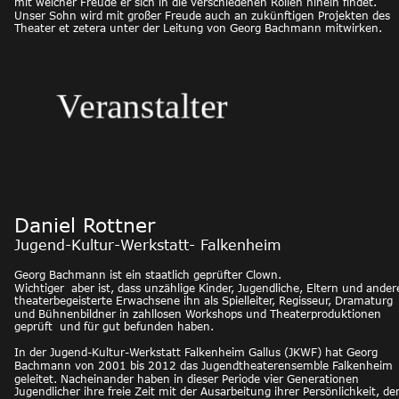
mit welcher Freude er sich in die verschiedenen Rollen hinein findet.
Unser Sohn wird mit großer Freude auch an zukünftigen Projekten des 
Theater et zetera unter der Leitung von Georg Bachmann mitwirken.  
talter
Daniel Rottner
Jugend-Kultur-Werkstatt- Falkenheim
Georg Bachmann ist ein staatlich geprüfter Clown. 
Wichtiger  aber ist, dass unzählige Kinder, Jugendliche, Eltern und ander
theaterbegeisterte Erwachsene ihn als Spielleiter, Regisseur, Dramaturg 
und Bühnenbildner in zahllosen Workshops und Theaterproduktionen 
geprüft  und für gut befunden haben. 
In der Jugend-Kultur-Werkstatt Falkenheim Gallus (JKWF) hat Georg 
Bachmann von 2001 bis 2012 das Jugendtheaterensemble Falkenheim 
geleitet. Nacheinander haben in dieser Periode vier Generationen 
Jugendlicher ihre freie Zeit mit der Ausarbeitung ihrer Persönlichkeit, der