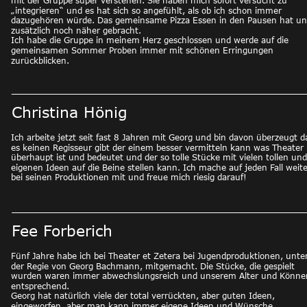
mit der Gruppe super verstehen. Sie haben mich sofort versucht zu 
„integrieren“ und es hat sich so angefühlt, als ob ich schon immer 
dazugehören würde. Das gemeinsame Pizza Essen in den Pausen hat un
zusätzlich noch näher gebracht.
Ich habe die Gruppe in meinem Herz geschlossen und werde auf die 
gemeinsamen Sommer Proben immer mit schönen Erringungen 
zurückblicken.
Christina Hönig
Ich arbeite jetzt seit fast 8 Jahren mit Georg und bin davon überzeugt d
es keinen Regisseur gibt der einem besser vermitteln kann was Theater 
überhaupt ist und bedeutet und der so tolle Stücke mit vielen tollen und
eigenen Ideen auf die Beine stellen kann. Ich mache auf jeden Fall weite
bei seinen Produktionen mit und freue mich riesig darauf! 
Fee Forberich
Fünf Jahre habe ich bei Theater et Zetera bei Jugendproduktionen, unter
der Regie von Georg Bachmann, mitgemacht. Die Stücke, die gespielt 
wurden waren immer abwechslungsreich und unserem Alter und Könne
entsprechend.
Georg hat natürlich viele der total verrückten, aber guten Ideen, 
eingeworfen, aber man kann immer eigene Ideen und Wünsche, 