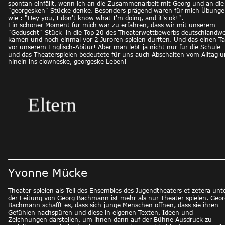
spontan einfällt, wenn ich an die Zusammenarbeit mit Georg und an die
"georgesken" Stücke denke. Besonders prägend waren für mich Übunge
wie : "Hey you, I don't know what I'm doing, and it's ok!". 
Ein schöner Moment für mich war zu erfahren, dass wir mit unserem 
"Geduscht"-Stück  in die Top 20 des Theaterwettbewerbs deutschlandwe
kamen und noch einmal vor 2 Juroren spielen durften. Und das einen Ta
vor unserem Englisch-Abitur! Aber man lebt ja nicht nur für die Schule 
und das Theaterspielen bedeutete für uns auch Abschalten vom Alltag u
hinein ins clowneske, georgeske Leben! 
rn
Yvonne Mücke
Theater spielen als Teil des Ensembles des Jugendtheaters et zetera unte
der Leitung von Georg Bachmann ist mehr als nur Theater spielen. Geor
Bachmann schafft es, dass sich junge Menschen öffnen, dass sie ihren 
Gefühlen nachspüren und diese in eigenen Texten, Ideen und 
Zeichnungen darstellen, um ihnen dann auf der Bühne Ausdruck zu 