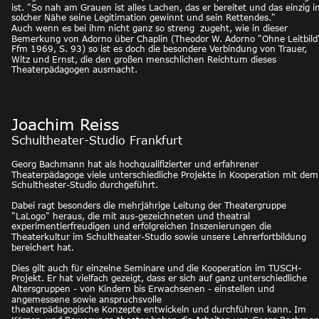
ist. "So nah am Grauen ist alles Lachen, das er bereitet und das einzig i
solcher Nähe seine Legitimation gewinnt und sein Rettendes." 
Auch wenn es bei ihm nicht ganz so streng  zugeht, wie in dieser 
Bemerkung von Adorno über Chaplin (Theodor W. Adorno "Ohne Leitbild"
Ffm 1969, S. 93) so ist es doch die besondere Verbindung von Trauer, 
Witz und Ernst, die den großen menschlichen Reichtum dieses 
Theaterpädagogen ausmacht. 
Joachim Reiss
Schultheater-Studio Frankfurt
Georg Bachmann hat als hochqualifizierter und erfahrener 
Theaterpädagoge viele unterschiedliche Projekte in Kooperation mit dem
Schultheater-Studio durchgeführt. 
Dabei ragt besonders die mehrjährige Leitung der Theatergruppe 
"LaLogo" heraus, die mit aus-gezeichneten und theatral 
experimentierfreudigen und erfolgreichen Inszenierungen die 
Theaterkultur im Schultheater-Studio sowie unsere Lehrerfortbildung 
bereichert hat. 
Dies gilt auch für einzelne Seminare und die Kooperation im TUSCH-
Projekt. Er hat vielfach gezeigt, dass er sich auf ganz unterschiedliche 
Altersgruppen - von Kindern bis Erwachsenen - einstellen und 
angemessene sowie anspruchsvolle 
theaterpädagogische Konzepte entwickeln und durchführen kann. Im 