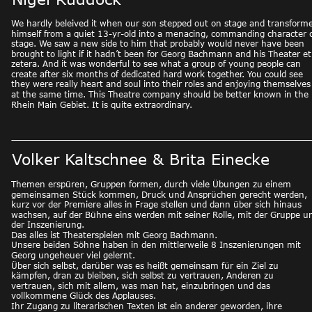
We hardly beleived it when our son stepped out on stage and transform
himself from a quiet 13-yr-old into a menacing, commanding character 
stage. We saw a new side to him that probably would never have been 
brought to light if it hadn’t been for Georg Bachmann and his Theater et
zetera. And it was wonderful to see what a group of young people can 
create after six months of dedicated hard work together. You could see 
they were really heart and soul into their roles and enjoying themselves
at the same time. This Theatre company should be better known in the 
Rhein Main Gebiet. It is quite extraordinary. 
Volker Kaltschnee & Brita Einecke
Themen erspüren, Gruppen formen, durch viele Übungen zu einem 
gemeinsamen Stück kommen, Druck und Ansprüchen gerecht werden, 
kurz vor der Premiere alles in Frage stellen und dann über sich hinaus 
wachsen, auf der Bühne eins werden mit seiner Rolle, mit der Gruppe u
der Inszenierung.
Das alles ist Theaterspielen mit Georg Bachmann.
Unsere beiden Söhne haben in den mittlerweile 8 Inszenierungen mit 
Georg ungeheuer viel gelernt.
Über sich selbst, darüber was es heißt gemeinsam für ein Ziel zu 
kämpfen, dran zu bleiben, sich selbst zu vertrauen, Anderen zu 
vertrauen, sich mit allem, was man hat, einzubringen und das 
vollkommene Glück des Applauses.
Ihr Zugang zu literarischen Texten ist ein anderer geworden, ihre 