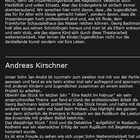
leicht, denn die Inszenierungsfreude des Regisseurs  bedeutet auch 
Flexibilität und vollen Einsatz. Aber das Endergebnis ist einfach immer 
atemberaubend. Wir sprechen hier nicht davon, dass „die Jugendlichen 
das für ihr Alter echt klasse gemacht haben“, sondern davon, dass die 
Inszenierungen hoch professionell sind und, wie ich finde, dem 
Frankfurter Schauspielhaus das Wasser reichen können. Georg Bachma
holt alles aus seinen Schützlingen heraus und man ist als Eltern erstaun
und sehr stolz, wie das eigene Kind sich durch diese Theaterarbeit 
weiterentwickelt. Hier lernen die Kinder/Jugendlichen nicht nur die 
darstellende Kunst sondern viel fürs Leben. 
Andreas Kirschner
Unser Sohn Jan-André ist nunmehr zum zweiten mal mit von der Partie
gewesen und fand es wie beim ersten mal sehr aufregend und spannend
mit anderen Kindern und Jugendlichen zusammen an einem solchen 
Projekt zu arbeiten.
Obwohl das Stück im letzten Jahr " Eine Nacht im Februar" ein sehr 
anspruchsvolles Thema  war fand er Dank der professionellen Arbeit die 
Georg Bachmann leistet problemlos in das Stück hinein und hatte mit d
anderen Kindern sehr viel Spaß beim Proben. Das Highlight des ganzen 
war dann sicherlich die Premiere in Rosbach wo das Publikum die Leistu
des Ensemble mit großem Beifall belohnte.
Das diesjährige Stück " Emil und die Detektive " aufgeführt in Rosbach-
Rodheim war ein ebensolcher Erfolg der vom Puplikum mit Begeisterung
honoriert wurde.
Es ist eine Freude zu sehen wie sich unser Sohn Weiterentwickelt hat u