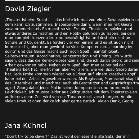
David Ziegler
„Theater ist eine Sucht.“ – das hörte ich mal von einer Schauspielerin u
dem kann ich zustimmen. Insbesondere dann, wenn man mit Georg 
zusammenarbeitet. Es macht so viel Freude, Theater zu spielen, mal 
etwas anderes zu machen und ein Hobby gefunden zu haben, bei dem 
man komplett konzentriert und beschäftigt ist und deshalb nicht an 
Schule und Co. denkt. Es fordert viel von einem und es ist auch nicht 
immer leicht, aber man gewinnt so viele Kompetenzen. „Learning by 
doing“ und das Ganze macht auch noch Spaß: Teamfähigkeit, 
Selbstvertrauen, Koordination, Konzentration und Timing. Ich würde 
sagen, dass das die Kernkompetenzen sind, die ich durch Georg und sein
Arbeit gewonnen habe. Neben dem Spaß, den man selber bei der 
Theaterarbeit hat, merkt man aber vor allem, wie viel Spaß Georg daran
hat. Jede Probe kommen wieder neue Ideen auf, einem kreativen Kopf 
kann bei der Arbeit zugesehen werden. Als Regisseur, Mannschaftskapitä
des Ensembles und manchmal auch als Beschützer und Gesprächspartne
agiert Georg dabei jedes Mal in seiner kompetenten und humorvollen 
Leichtigkeit. Ich musste leider aus Zeitgründen mit dem Theaterspielen 
aufhören, denn Zeit wird von der Theaterarbeit verschlungen. An die 
vielen Produktionen denke ich aber gerne zurück. Vielen Dank, Georg! 
Jana Kühnel
"Don't try to be clever!" Das ist wohl der essentiellste Satz, der mir 