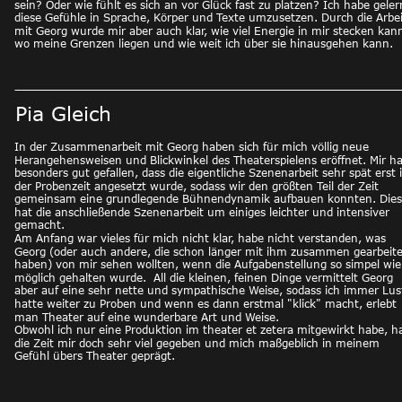
sein? Oder wie fühlt es sich an vor Glück fast zu platzen? Ich habe geler
diese Gefühle in Sprache, Körper und Texte umzusetzen. Durch die Arbei
mit Georg wurde mir aber auch klar, wie viel Energie in mir stecken kann
wo meine Grenzen liegen und wie weit ich über sie hinausgehen kann. 
Pia Gleich
In der Zusammenarbeit mit Georg haben sich für mich völlig neue 
Herangehensweisen und Blickwinkel des Theaterspielens eröffnet. Mir ha
besonders gut gefallen, dass die eigentliche Szenenarbeit sehr spät erst 
der Probenzeit angesetzt wurde, sodass wir den größten Teil der Zeit 
gemeinsam eine grundlegende Bühnendynamik aufbauen konnten. Dies
hat die anschließende Szenenarbeit um einiges leichter und intensiver 
gemacht.
Am Anfang war vieles für mich nicht klar, habe nicht verstanden, was 
Georg (oder auch andere, die schon länger mit ihm zusammen gearbeite
haben) von mir sehen wollten, wenn die Aufgabenstellung so simpel wie
möglich gehalten wurde.  All die kleinen, feinen Dinge vermittelt Georg 
aber auf eine sehr nette und sympathische Weise, sodass ich immer Lus
hatte weiter zu Proben und wenn es dann erstmal "klick" macht, erlebt 
man Theater auf eine wunderbare Art und Weise.
Obwohl ich nur eine Produktion im theater et zetera mitgewirkt habe, ha
die Zeit mir doch sehr viel gegeben und mich maßgeblich in meinem 
Gefühl übers Theater geprägt.