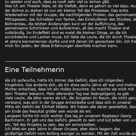
zu spielen und auch, dass es noch sehr viel zu lernen gibt.
Was ich am Theater liebe, ist die Vielfalt, denn es gehört so viel dazu. Au
der Bühne zu stehen ist nur ein kleiner Teil des Prozesses. Das erste 
Wiedersehen mit der Gruppe, die nachfolgenden Proben, das gemeinsam
Mittagessen, das Schreiben von Texten, das Einstudieren des Stückes, d
Bühnenbau, die letzten Änderungen kurz vor der Aufführung, das 
gemeinsame Schminken und Aufwärmen, all das macht Theater erst 
vollständig. Im Endeffekt sind es meist die kleinen Dinge, an die ich 
zurückdenke und Lachen muss. Ich liebe die Leute, die ich durch Theate
et zetera kennenlernen durfte und mit denen ich gewachsen bin. Ich fr
mich für jeden, der diese Erfahrungen ebenfalls machen kann.
Eine Teilnehmerin
Als ich aufwuchs, hatte ich immer das Gefühl, dass ich nirgendwo 
hingehöre. Das änderte sich, als ich etwa sechs Jahre alt war und meine
Mutter entschied, dass ich ein Hobby brauchte. So machte sie mich mit 
dem Theater bekannt. Mein allererster Tag war beängstigend, es gab 
viele Leute, die älter waren als ich, die Jüngsten im Raum, die nicht gan
verstand, was sich in der Gruppe entwickelte und dass sich in unserer 
Mitte ein Gefühl der Einheit bildete. Wir haben alle daran gearbeitet, das
am Ende das Resultat größer sein würde als wir.
Langsam fühlte ich mich wohler. Das lag an unserem Regisseur Georg 
Bachmann. Er gab uns das Gefühl, gewollt zu sein und lud jeden von un
ein, Teil des Projekts zu sein, das wir entwickelten.
Ich blieb ein paar Jahre in dieser Gruppe, aber dann begann das 
großartige Gefühl vom Anfang weniger zu werden. Mit der Zeit wurde au