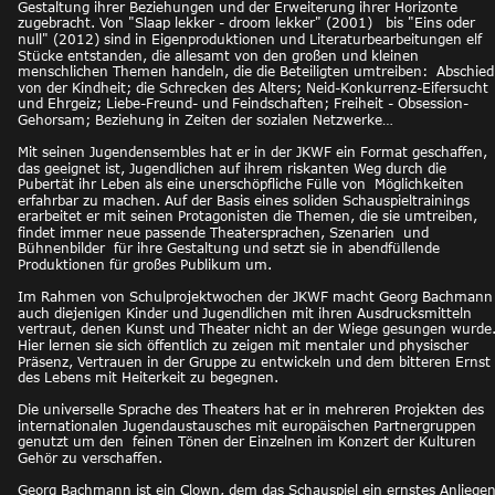
Gestaltung ihrer Beziehungen und der Erweiterung ihrer Horizonte 
zugebracht. Von "Slaap lekker - droom lekker" (2001)   bis "Eins oder 
null" (2012) sind in Eigenproduktionen und Literaturbearbeitungen elf 
Stücke entstanden, die allesamt von den großen und kleinen 
menschlichen Themen handeln, die die Beteiligten umtreiben:  Abschied
von der Kindheit; die Schrecken des Alters; Neid-Konkurrenz-Eifersucht 
und Ehrgeiz; Liebe-Freund- und Feindschaften; Freiheit - Obsession- 
Gehorsam; Beziehung in Zeiten der sozialen Netzwerke…
Mit seinen Jugendensembles hat er in der JKWF ein Format geschaffen, 
das geeignet ist, Jugendlichen auf ihrem riskanten Weg durch die 
Pubertät ihr Leben als eine unerschöpfliche Fülle von  Möglichkeiten 
erfahrbar zu machen. Auf der Basis eines soliden Schauspieltrainings 
erarbeitet er mit seinen Protagonisten die Themen, die sie umtreiben, 
findet immer neue passende Theatersprachen, Szenarien  und 
Bühnenbilder  für ihre Gestaltung und setzt sie in abendfüllende 
Produktionen für großes Publikum um.  
Im Rahmen von Schulprojektwochen der JKWF macht Georg Bachmann
auch diejenigen Kinder und Jugendlichen mit ihren Ausdrucksmitteln 
vertraut, denen Kunst und Theater nicht an der Wiege gesungen wurde.
Hier lernen sie sich öffentlich zu zeigen mit mentaler und physischer 
Präsenz, Vertrauen in der Gruppe zu entwickeln und dem bitteren Ernst 
des Lebens mit Heiterkeit zu begegnen.
Die universelle Sprache des Theaters hat er in mehreren Projekten des 
internationalen Jugendaustausches mit europäischen Partnergruppen 
genutzt um den  feinen Tönen der Einzelnen im Konzert der Kulturen 
Gehör zu verschaffen.
Georg Bachmann ist ein Clown, dem das Schauspiel ein ernstes Anliegen