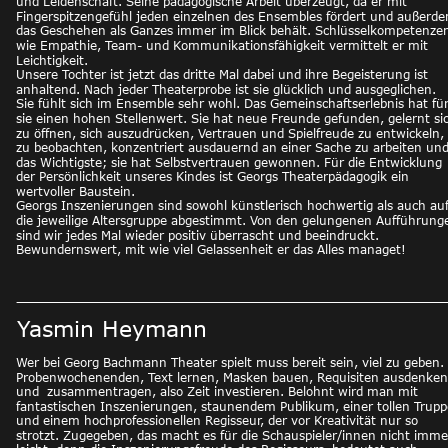
und Leidenschaft. Seine pädagogische Arbeit überzeugt, da er mit 
Fingerspitzengefühl jeden einzelnen des Ensembles fördert und außerd
das Geschehen als Ganzes immer im Blick behält. Schlüsselkompetenze
wie Empathie, Team- und Kommunikationsfähigkeit vermittelt er mit 
Leichtigkeit.
Unsere Tochter ist jetzt das dritte Mal dabei und ihre Begeisterung ist 
anhaltend. Nach jeder Theaterprobe ist sie glücklich und ausgeglichen. 
Sie fühlt sich im Ensemble sehr wohl. Das Gemeinschaftserlebnis hat für
sie einen hohen Stellenwert. Sie hat neue Freunde gefunden, gelernt si
zu öffnen, sich auszudrücken, Vertrauen und Spielfreude zu entwickeln, 
zu beobachten, konzentriert ausdauernd an einer Sache zu arbeiten und
das Wichtigste; sie hat Selbstvertrauen gewonnen. Für die Entwicklung 
der Persönlichkeit unseres Kindes ist Georgs Theaterpädagogik ein 
wertvoller Baustein.
Georgs Inszenierungen sind sowohl künstlerisch hochwertig als auch auf
die jeweilige Altersgruppe abgestimmt. Von den gelungenen Aufführung
sind wir jedes Mal wieder positiv überrascht und beeindruckt. 
Bewundernswert, mit wie viel Gelassenheit er das Alles managet! 
Yasmin Heymann
Wer bei Georg Bachmann Theater spielt muss bereit sein, viel zu geben. 
Probenwochenenden, Text lernen, Masken bauen, Requisiten ausdenken
und  zusammentragen, also Zeit investieren. Belohnt wird man mit 
fantastischen Inszenierungen, staunendem Publikum, einer tollen Trupp
und einem hochprofessionellen Regisseur, der vor Kreativität nur so 
strotzt. Zugegeben, das macht es für die Schauspieler/innen nicht imme