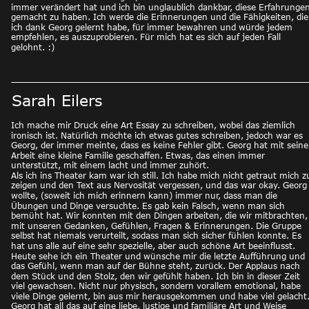
immer verändert hat und ich bin unglaublich dankbar, diese Erfahrungen
gemacht zu haben. Ich werde die Erinnerungen und die Fähigkeiten, die
ich dank Georg gelernt habe, für immer bewahren und würde jedem 
empfehlen, es auszuprobieren. Für mich hat es sich auf jeden Fall 
gelohnt. :) 
Sarah Eilers
Ich mache mir Druck eine Art Essay zu schreiben, wobei das ziemlich 
ironisch ist. Natürlich möchte ich etwas gutes schreiben, jedoch war es 
Georg, der immer meinte, dass es keine Fehler gibt. Georg hat mit seine
Arbeit eine kleine Familie geschaffen. Etwas, das einen immer 
unterstützt, mit einem lacht und immer zuhört. 
Als ich ins Theater kam war ich still. Ich habe mich nicht getraut mich z
zeigen und den Text aus Nervosität vergessen, und das war okay. Georg
wollte, (soweit ich mich erinnern kann) immer nur, dass man die 
Übungen und Dinge versuchte. Es gab kein Falsch, wenn man sich 
bemüht hat. Wir konnten mit den Dingen arbeiten, die wir mitbrachten,
mit unseren Gedanken, Gefühlen, Fragen & Erinnerungen. Die Gruppe 
selbst hat niemals verurteilt, sodass man sich sicher fühlen konnte. Es 
hat uns alle auf eine sehr spezielle, aber auch schöne Art beeinflusst. 
Heute sehe ich ein Theater und wünsche mir die letzte Aufführung und 
das Gefühl, wenn man auf der Bühne steht, zurück. Der Applaus nach 
dem Stück und den Stolz, den wir gefühlt haben. Ich bin in dieser Zeit 
viel gewachsen. Nicht nur physisch, sondern vorallem emotional, habe 
viele Dinge gelernt, bin aus mir herausgekommen und habe viel gelacht.
Georg hat all das auf eine liebe, lustige und familiäre Art und Weise 