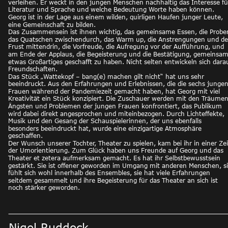
verleihen. Er weckt in den jungen Menschen nachhaltig das Interesse fü
Literatur und Sprache und welche Bedeutung Worte haben können. 
Georg ist in der Lage aus einem wilden, quirligen Haufen junger Leute, 
eine Gemeinschaft zu bilden. 
Das Zusammensein ist ihnen wichtig, das gemeinsame Essen, die Probe
das Quatschen zwischendurch, das Warm up, die Anstrengungen und de
Frust mittendrin, die Vorfreude, die Aufregung vor der Aufführung, und 
am Ende der Applaus, die Begeisterung und die Bestätigung, gemeinsam
etwas Großartiges geschafft zu haben. Nicht selten entwickeln sich dara
Freundschaften.
Das Stück „Wattekopf – bang(e) machen gilt nicht“ hat uns sehr 
beeindruckt. Aus den Erfahrungen und Erlebnissen, die die sechs jungen
Frauen während der Pandemiezeit gemacht haben, hat Georg mit viel 
Kreativität ein Stück konzipiert. Die Zuschauer werden mit den Träumen
Ängsten und Problemen der jungen Frauen konfrontiert, das Publikum 
wird dabei direkt angesprochen und miteinbezogen. Durch Lichteffekte, 
Musik und den Gesang der Schauspielerinnen, der uns ebenfalls 
besonders beeindruckt hat, wurde eine einzigartige Atmosphäre 
geschaffen. 
Der Wunsch unserer Tochter, Theater zu spielen, kam bei ihr in einer Zei
der Umorientierung. Zum Glück haben uns Freunde auf Georg und das 
Theater et zetera aufmerksam gemacht. Es hat ihr Selbstbewusstsein 
gestärkt. Sie ist offener geworden im Umgang mit anderen Menschen, si
fühlt sich wohl innerhalb des Ensembles, sie hat viele Erfahrungen 
seitdem gesammelt und ihre Begeisterung für das Theater an sich ist 
noch stärker geworden.
Nigel Ruddock