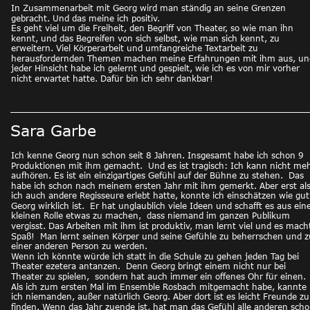
In Zusammenarbeit mit Georg wird man ständig an seine Grenzen 
gebracht. Und das meine ich positiv. 
Es geht viel um die Freiheit, den Begriff von Theater, so wie man ihn 
kennt, und das Begreifen von sich selbst, wie man sich kennt, zu 
erweitern. Viel Körperarbeit und umfangreiche Textarbeit zu 
herausfordernden Themen machen meine Erfahrungen mit ihm aus, und
jeder Hinsicht habe ich gelernt und gespielt, wie ich es von mir vorher 
nicht erwartet hatte. Dafür bin ich sehr dankbar! 
Sara Garbe
Ich kenne Georg nun schon seit 8 Jahren. Insgesamt habe ich schon 9 
Produktionen mit ihm gemacht.  Und es ist tragisch: Ich kann nicht meh
aufhören. Es ist ein einzigartiges Gefühl auf der Bühne zu stehen.  Das 
habe ich schon nach meinem ersten Jahr mit ihm gemerkt. Aber erst als
ich auch andere Regisseure erlebt hatte, konnte ich einschätzen wie gut
Georg wirklich ist.  Er hat unglaublich viele Ideen und schafft es aus eine
kleinen Rolle etwas zu machen,  dass niemand im ganzen Publikum 
vergisst. Das Arbeiten mit ihm ist produktiv, man lernt viel und es mach
Spaß!  Man lernt seinen Körper und seine Gefühle zu beherrschen und z
einer anderen Person zu werden.
Wenn ich könnte würde ich statt in die Schule zu gehen jeden Tag bei 
Theater ezetera antanzen.  Denn Georg bringt einem nicht nur bei 
Theater zu spielen,  sondern hat auch immer ein offenes Ohr für einen.
Als ich zum ersten Mal im Ensemble Rosbach mitgemacht habe, kannte 
ich niemanden, außer natürlich Georg. Aber dort ist es leicht Freunde zu
finden. Wenn das Jahr zuende ist, hat man das Gefühl alle anderen scho