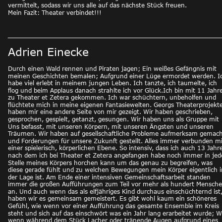
vermittelt, sodass wir uns alle auf das nächste Stück freuen. 
Mein Fazit: Theater verbindet!!! 
Adrien Einecke
Durch einen Wald rennen und Piraten jagen; Ein weißes Gefängnis mit 
meinen Geschichten bemalen; Aufgrund einer Lüge ermordet werden. I
habe viel erlebt in meinem jungen Leben. Ich tanzte, ich taumelte, ich 
flog und beim Applaus danach strahlte ich vor Glück.Ich bin mit 11 Jahr
zu Theater et Zetera gekommen. Ich war schüchtern, unbeholfen und 
flüchtete mich in meine eigenen Fantasiewelten. Georgs Theaterprojekte
haben mir eine andere Seite von mir gezeigt. Wir haben geschrieben, 
gesprochen, gespielt, getanzt, gesungen. Wir haben uns als Gruppe mit 
Uns befasst, mit unseren Körpern, mit unseren Ängsten und unseren 
Träumen. Wir haben auf gesellschaftliche Probleme aufmerksam gemach
und Forderungen für unsere Zukunft gestellt. Alles immer verbunden mi
einer spielerisch, körperlichen Ebene. So intensiv, dass ich auch 13 Jahre
nach dem ich bei Theater et Zetera angefangen habe noch immer in jed
Stelle meines Körpers horchen kann um das genau zu begreifen, was 
diese gerade fühlt und zu welchen Bewegungen mein Körper eigentlich i
der Lage ist. Am Ende einer intensiven Gemeinschaftsarbeit standen 
immer die großen Aufführungen zum Teil vor mehr als hundert Mensche
an. Und auch wenn das als elfjähriges Kind durchaus einschüchternd ist,
haben wir es gemeinsam gemeistert. Es gibt wohl kaum ein schöneres 
Gefühl, wie wenn vor einer Aufführung das gesamte Ensemble im Kreis 
steht und sich auf das einschwört was ein Jahr lang erarbeitet wurde; W
wenn während dem Stück Lacher oder tränende Augen aufgrund eines 