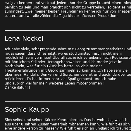
ewig zu kennen und vertraut jedem. Vor der Gruppe braucht einem nich
peinlich zu sein und man braucht sich nicht zu verstellen,  so geht es mi
zumindest. Zwei meiner besten Freundinnen kenne ich nur von Theater
ezetera und wir alle zählen die Tage bis zur nächsten Produktion. 
Lena Neckel
Ich habe viele, sehr prägende Jahre mit Georg zusammengearbeitet und
muss sagen, dass ich es jetzt, wo es studiumstechnisch nicht mehr 
möglich ist, sehr vermisse! Überall suche ich vergebens nach Regisseure
mit ähnlichem Stil oder Herangehensweisen und ich merke jetzt im 
Nachhinein, was für ein Glück ich hatte, so viele meiner 
Theatererfahrungen mit Georg sammeln zu können. Ich habe sehr viel 
über mein Handeln, Denken und Sprechen gelernt und auch, darüber zu
reflektieren. Es hat immer sehr viel Spaß gemacht und ich habe 
unglaublich viel für mein weiteres Leben mitgenommen ! 
Danke dafür !! 
Sophie Kaupp
Sich selbst und seinen Körper Kennenlernen. Das ist wohl das, was ich 
aus über 8 Jahren Zusammenarbeit mitnehmen kann. Wie fühlt es sich 
eine andere Person zu hassen? Wie fühlt es sich an unglaublich traurig z