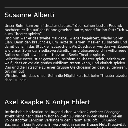
Susanne Alberti
Unser Sohn kam zum “theater etzetera" über seinen besten Freund: 
Nachdem er ihn auf der Bühne gesehen hatte, stand für ihn fest: "Ich wi
auch Theater spielen"
Und nun war er das zweite Mal dabei; wieder begeistert, wieder voller 
Elan. Denn den braucht es, um Texte zu lernen, Masken zu basteln und 
damit ganz in das Stück einzutauchen. Als Zuschauer wurden wir Zeuge
wie unser Sohn ganz selbstverständlich und überzeugend in völlig neue 
Rollen schlüpfte, wie er mit Herz und Seele Theater spielte.
Selbstbewusster ist er geworden, seitdem er Theater spielt, seitdem er 
weiß, dass er vor ein großes Publikum treten kann, und einfach spielen. 
Das und die Tatsache zu einer Gruppe Gleichgesinnter dazu zu gehören, 
tut ihm gut.
Wir sind froh, dass unser Sohn die Möglichkeit hat beim “theater etzeter
dabei zu sein. 
Axel Kaapke & Antje Ehlert
Intrinsische Motivation bei Jugendlichen wecken? Welcher Pädagoge 
strebt nicht nach diesem hohen Ziel? 30 Kinder in der Klasse und ein 
vollgestopfter Lehrplan verhindern den Traum allzu oft. Für Georg 
Bachmann kein Problem. Er verbreitet in seiner Truppe Mut, Kreativität 