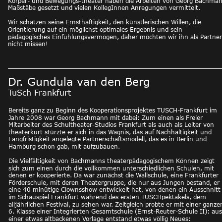
Körper- und Bewegungs-theater haben die Arbeiten von Georg Bachman
Maßstäbe gesetzt und vielen KollegInnen Anregungen vermittelt. 
Wir schätzen seine Ernsthaftigkeit, den künstlerischen Willen, die 
Orientierung auf ein möglichst optimales Ergebnis und sein 
pädagogisches Einfühlungsvermögen, daher möchten wir ihn als Partner
nicht missen! 
Dr. Gundula van den Berg
TuSch Frankfurt
Bereits ganz zu Beginn des Kooperationsprojektes TUSCH-Frankfurt im 
Jahre 2008 war Georg Bachmann mit dabei: Zum einen als Freier 
Mitarbeiter des Schultheater-Studios Frankfurt als auch als Leiter von 
theaterkurt stürzte er sich in das Wagnis, das auf Nachhaltigkeit und 
Langfristigkeit angelegte Partnerschaftsmodell, das es in Berlin und 
Hamburg schon gab, mit aufzubauen.
Die Vielfältigkeit von Bachmanns theaterpädagogischem Können zeigt 
sich zum einen durch die vollkommen unterschiedlichen Schulen, mit 
denen er kooperierte. Da war zunächst die Wallschule, eine Frankfurter 
Förderschule, mit deren Theatergruppe, die nur aus Jungen bestand, er 
eine 40 minütige Clownsshow entwickelt hat, von denen ein Ausschnitt
im Schauspiel Frankfurt während des ersten TUSCHpektakels, dem 
alljährlichen Festival, zu sehen war. Zeitgleich probte er mit einer ganze
6. Klasse einer Integrierten Gesamtschule (Ernst-Reuter-Schule II): aus
einer etwas altbackenen Vorlage entstand etwas völlig Neues: 