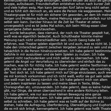
kennenzulernen und enge Bindungen, sowohl einzeln als auch als ganze
Gruppe, aufzubauen. Freundschaften entstehen schon nach kurzer Zeit 
und viele halten ewig. Man kann jemanden fünf Jahre lang nicht sehen 
und es fühlt sich dennoch an, als wäre die Person nie weggewesen. Mein
Theatergruppe ist für mich ein sicherer Ort geworden, an dem ich meine
Sorgen und Probleme äußern, meine Meinung sagen und einfach nur ich
selbst sein kann. Darüber hinaus ist die Zeit bei Theater et zetera 
unvergesslich und es ist jedes Mal schön, sich beim Mittag-essen über 
vergangene Zeiten auszutauschen. 
Ich würde behaupten, dass niemand, der noch nie Theater gespielt hat, 
weiß was es eigentlich bedeutet. Auch Schultheater könnte meiner 
Meinung nach nicht unterschiedlicher sein. Durch Georg habe ich 
erfahren, was Theater spielen eigentlich ist und auch, was es nicht ist. I
habe den Unterschied gelernt zwischen Vorgeben jemand zu sein und si
tatsächlich in die Person hineinzuversetzen. Ich habe gelernt bestimmte
Gefühle in mir auszulösen und sie beim Spielen zu nutzen. Ich habe 
gelernt nicht nachzudenken und mich selbst zu überraschen. Ich habe 
gelernt die Angst vor Verurteilung zu überwinden und einfach das zu 
machen, was ich für richtig halte. Ich habe gelernt welche Textformen e
gibt, wie ich sie am besten verfassen kann und vor allem, wie unwichtig
der Text doch ist. Ich habe gelernt mich auf Dinge einzulassen, auch we
sie mir komisch vorkommen und ich nicht weiß, wofür sie gut sein sollen
Das weiß man bei Georg nämlich nie. Ich habe gelernt mich von allem 
und jedem inspirieren zu lassen und meine Ideen in Texte, Bilder, 
Choreografien etc. umzuwandeln. Ich habe gelernt, dass es keine Fehler
gibt, nur Dinge, die einen überraschend in eine andere Richtung leiten. 
Ich habe gelernt, wie nur aus einer kleinen Bewegung eine ganze 
Choreografie entstehen kann. Ich habe gelernt was es braucht ein Stück
selbst zu schreiben. Ich habe gelernt was es heißt auf der Bühne zu 
stehen, habe die Aufregung, Überforderung, Überwältigung und Euphori
die es mit sich bringt, kennengelernt. Ich habe gelernt was heißt Theate