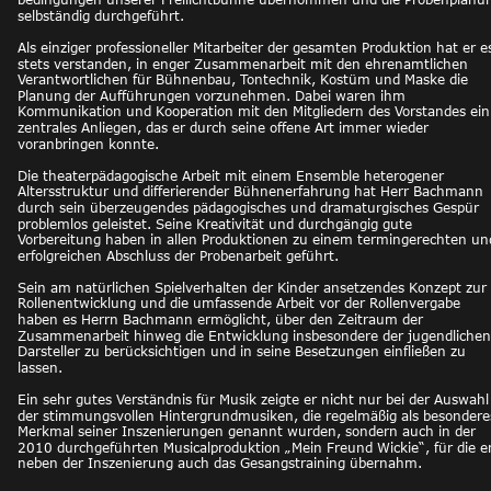
selbständig durchgeführt.
Als einziger professioneller Mitarbeiter der gesamten Produktion hat er e
stets verstanden, in enger Zusammenarbeit mit den ehrenamtlichen 
Verantwortlichen für Bühnenbau, Tontechnik, Kostüm und Maske die 
Planung der Aufführungen vorzunehmen. Dabei waren ihm 
Kommunikation und Kooperation mit den Mitgliedern des Vorstandes ein
zentrales Anliegen, das er durch seine offene Art immer wieder 
voranbringen konnte.
Die theaterpädagogische Arbeit mit einem Ensemble heterogener 
Altersstruktur und differierender Bühnenerfahrung hat Herr Bachmann 
durch sein überzeugendes pädagogisches und dramaturgisches Gespür 
problemlos geleistet. Seine Kreativität und durchgängig gute 
Vorbereitung haben in allen Produktionen zu einem termingerechten un
erfolgreichen Abschluss der Probenarbeit geführt.
Sein am natürlichen Spielverhalten der Kinder ansetzendes Konzept zur 
Rollenentwicklung und die umfassende Arbeit vor der Rollenvergabe 
haben es Herrn Bachmann ermöglicht, über den Zeitraum der 
Zusammenarbeit hinweg die Entwicklung insbesondere der jugendlichen
Darsteller zu berücksichtigen und in seine Besetzungen einfließen zu 
lassen.
Ein sehr gutes Verständnis für Musik zeigte er nicht nur bei der Auswahl
der stimmungsvollen Hintergrundmusiken, die regelmäßig als besondere
Merkmal seiner Inszenierungen genannt wurden, sondern auch in der 
2010 durchgeführten Musicalproduktion „Mein Freund Wickie“, für die er
neben der Inszenierung auch das Gesangstraining übernahm. 