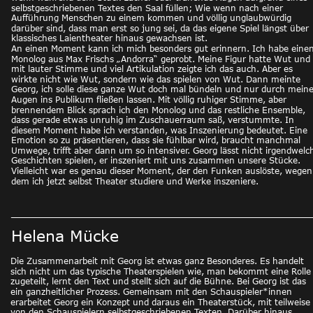
selbstgeschriebenen Textes den Saal füllen; Wie wenn nach einer 
Aufführung Menschen zu einem kommen und völlig unglaubwürdig 
darüber sind, dass man erst so jung sei, da das eigene Spiel längst über 
klassisches Laientheater hinaus gewachsen ist.
An einen Moment kann ich mich besonders gut erinnern. Ich habe einen
Monolog aus Max Frischs „Andorra“ geprobt. Meine Figur hatte Wut und 
mit lauter Stimme und viel Artikulation zeigte ich das auch. Aber es 
wirkte nicht wie Wut, sondern wie das spielen von Wut. Dann meinte 
Georg, ich solle diese ganze Wut doch mal bündeln und nur durch meine
Augen ins Publikum fließen lassen. Mit völlig ruhiger Stimme, aber 
brennendem Blick sprach ich den Monolog und das restliche Ensemble, 
dass gerade etwas unruhig im Zuschauerraum saß, verstummte. In 
diesem Moment habe ich verstanden, was Inszenierung bedeutet. Eine 
Emotion so zu präsentieren, dass sie fühlbar wird, braucht manchmal 
Umwege, trifft aber dann um so intensiver. Georg lässt nicht irgendwelc
Geschichten spielen, er inszeniert mit uns zusammen unsere Stücke. 
Vielleicht war es genau dieser Moment, der den Funken auslöste, wegen
dem ich jetzt selbst Theater studiere und Werke inszeniere.
Helena Mücke
Die Zusammenarbeit mit Georg ist etwas ganz Besonderes. Es handelt 
sich nicht um das typische Theaterspielen wie, man bekommt eine Rolle
zugeteilt, lernt den Text und stellt sich auf die Bühne. Bei Georg ist das 
ein ganzheitlicher Prozess. Gemeinsam mit den Schauspieler*innen 
erarbeitet Georg ein Konzept und daraus ein Theaterstück, mit teilweise 
von den Schauspielern selbstgeschriebenen Texten. Darüber hinaus 