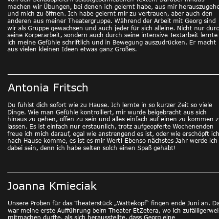
machen wir Übungen, bei denen ich gelernt habe, aus mir herauszugeh
und mich zu öffnen. Ich habe gelernt mir zu vertrauen, aber auch den 
anderen aus meiner Theatergruppe. Während der Arbeit mit Georg sind 
wir als Gruppe gewachsen und auch jeder für sich alleine. Nicht nur durc
seine Körperarbeit, sondern auch durch seine intensive Textarbeit lernte
ich meine Gefühle schriftlich und in Bewegung auszudrücken. Er macht 
aus vielen kleinen Ideen etwas ganz Großes. 
Antonia Fritsch
Du fühlst dich sofort wie zu Hause. Ich lernte in so kurzer Zeit so viele 
Dinge. Wie man Gefühle kontrolliert, mir wurde beigebracht aus sich 
hinaus zu gehen, offen zu sein und alles einfach auf einen zu kommen z
lassen. Es ist einfach nur erstaunlich, trotz aufgeopferte Wochenenden 
freue ich mich darauf, egal wie anstrengend es ist, oder wie erschöpft ich
nach Hause komme, es ist es mir Wert! Ebenso nächstes Jahr werde ich
dabei sein, denn ich habe selten solch einen Spaß gehabt! 
Joanna Kmieciak
Unsere Proben für das Theaterstück „Wattekopf“ fingen ende Juni an. Da
war meine erste Aufführung beim Theater EtZetera, wo ich zufälligerwei
mitmachen durfte, als sich herausstellte, dass Georg eine 