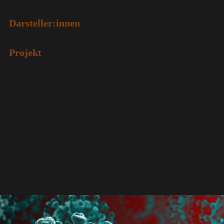
Friedrichsdorf, 20. Dezember 2020
Darsteller:innen
Giulietta Winkler Nina Schickling Silja Ludwig
Projekt
Maya Ehlert Helena Mücke Sarah Eilers
Puya Liotta Max Schnella
Ein Projekt des theater et zetera